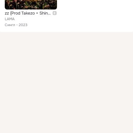
zz (Prod Takezo + Shingo + Aton)
LAMA
Сингл
2023