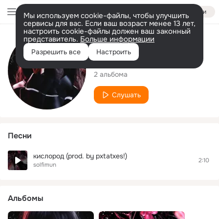
Войти
Мы используем cookie-файлы, чтобы улучшить
сервисы для вас. Если ваш возраст менее 13 лет,
настроить cookie-файлы должен ваш законный
представитель.
Больше информации
Исполнитель
Разрешить все
Настроить
solfimun
2 альбома
Слушать
Песни
кислород (prod. by pxtatxes!)
2:10
solfimun
Альбомы