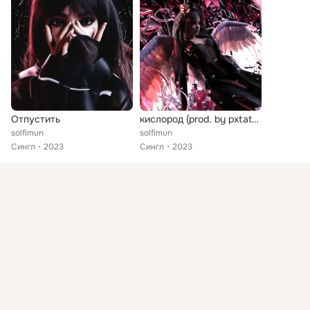
Отпустить
кислород (prod. by pxtatxes!)
solfimun
solfimun
Сингл
2023
Сингл
2023