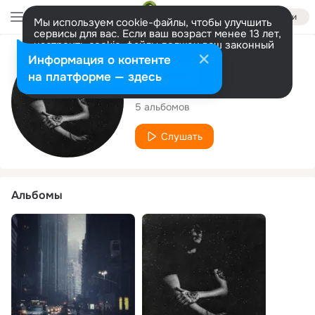
Войти
Мы используем cookie-файлы, чтобы улучшить
сервисы для вас. Если ваш возраст менее 13 лет,
настроить cookie-файлы должен ваш законный
представитель.
Больше информации
Исполнитель
Информация о контенте
Разрешить все
Настроить
на платформе — здесь
THURSDXY
5 альбомов
Слушать
Альбомы