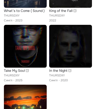
What’s to Come ( Sound )
King of the Fall
THURSDXY
THURSDXY
Сингл
2023
2022
Take My Soul
In the Night
THURSDXY
THURSDXY
Сингл
2025
Сингл
2020