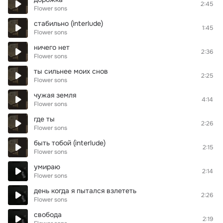
2:45
Flower sons
стабильно (interlude)
1:45
Flower sons
ничего нет
2:36
Flower sons
ты сильнее моих снов
2:25
Flower sons
чужая земля
4:14
Flower sons
где ты
2:26
Flower sons
быть тобой (interlude)
2:15
Flower sons
умираю
2:14
Flower sons
день когда я пытался взлететь
2:26
Flower sons
свобода
2:19