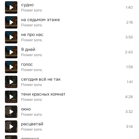
судно
1:40
Flower sons
на седьмом этаже
2:16
Flower sons
не про нас
3:55
Flower sons
9 дней
2:43
Flower sons
голос
1:59
Flower sons
сегодня всё не так
1:41
Flower sons
тени красных комнат
4:26
Flower sons
окно
3:32
Flower sons
расцветай
3:14
Flower sons
дорожка