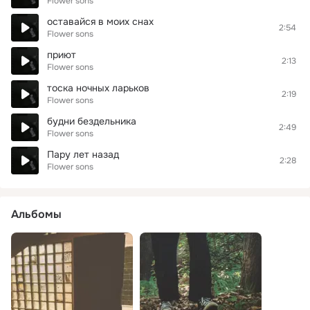
Flower sons
оставайся в моих снах
2:54
Flower sons
приют
2:13
Flower sons
тоска ночных ларьков
2:19
Flower sons
будни бездельника
2:49
Flower sons
Пару лет назад
2:28
Flower sons
Альбомы