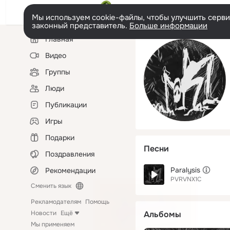
Мы используем cookie-файлы, чтобы улучшить сервис
законный представитель.
Больше информации
Левая
Главная
колонка
Видео
Группы
Люди
Публикации
Игры
Подарки
Песни
Поздравления
Paralysis
Рекомендации
PVRVNX1C
Сменить язык
Рекламодателям
Помощь
Новости
Ещё
Альбомы
Мы применяем