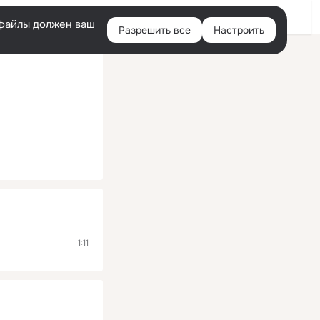
Помощь
Войти
й
e-файлы должен ваш
Разрешить все
Настроить
Правая
колонка
1:11