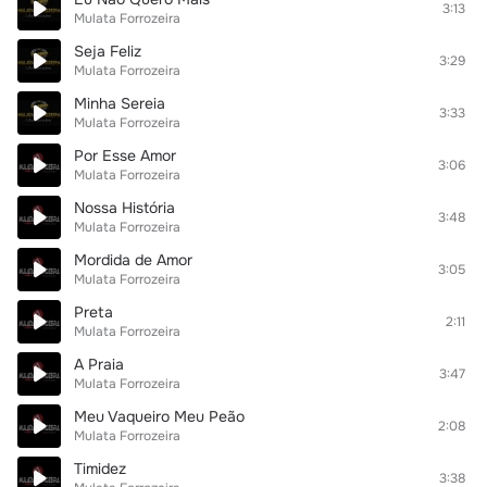
3:13
Mulata Forrozeira
Seja Feliz
3:29
Mulata Forrozeira
Minha Sereia
3:33
Mulata Forrozeira
Por Esse Amor
3:06
Mulata Forrozeira
Nossa História
3:48
Mulata Forrozeira
Mordida de Amor
3:05
Mulata Forrozeira
Preta
2:11
Mulata Forrozeira
A Praia
3:47
Mulata Forrozeira
Meu Vaqueiro Meu Peão
2:08
Mulata Forrozeira
Timidez
3:38