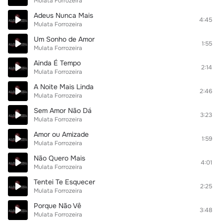
Mulata Forrozeira
Adeus Nunca Mais
4:45
Mulata Forrozeira
Um Sonho de Amor
1:55
Mulata Forrozeira
Ainda É Tempo
2:14
Mulata Forrozeira
A Noite Mais Linda
2:46
Mulata Forrozeira
Sem Amor Não Dá
3:23
Mulata Forrozeira
Amor ou Amizade
1:59
Mulata Forrozeira
Não Quero Mais
4:01
Mulata Forrozeira
Tentei Te Esquecer
2:25
Mulata Forrozeira
Porque Não Vê
3:48
Mulata Forrozeira