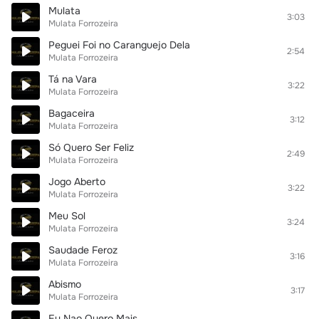
Mulata
3:03
Mulata Forrozeira
Peguei Foi no Caranguejo Dela
2:54
Mulata Forrozeira
Tá na Vara
3:22
Mulata Forrozeira
Bagaceira
3:12
Mulata Forrozeira
Só Quero Ser Feliz
2:49
Mulata Forrozeira
Jogo Aberto
3:22
Mulata Forrozeira
Meu Sol
3:24
Mulata Forrozeira
Saudade Feroz
3:16
Mulata Forrozeira
Abismo
3:17
Mulata Forrozeira
Eu Nao Quero Mais