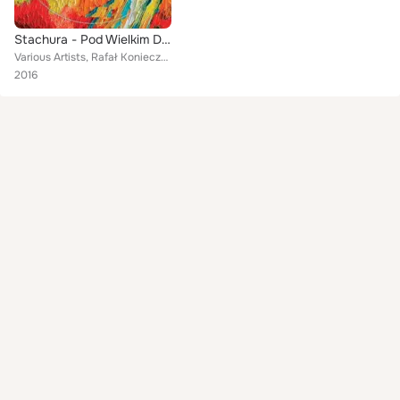
Stachura - Pod Wielkim Dachem Nieba
Various Artists, Rafał Konieczny, Marietta Combot, Daniel Antoniewicz, Karolina Skrzypek, Lilit Minasyan, Zuzanna Zazulin, Yana ...
2016