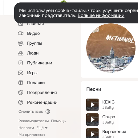
Мы используем cookie-файлы, чтобы улучшить сервис
законный представитель.
Больше информации
Левая
Главная
колонка
Видео
Группы
Люди
Публикации
Игры
Подарки
Песни
Поздравления
KEXIG
Рекомендации
JSalty
Сменить язык
Chupa
Рекламодателям
Помощь
JSalty
Новости
Ещё
Выражения
Мы применяем
JSalty