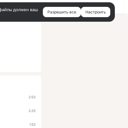
Помощь
Войти
й
e-файлы должен ваш
Разрешить все
Настроить
Правая
колонка
2:53
2:25
1:53