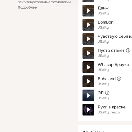
рекомендательные технологии
Подробнее
Движ
JSalty
BomBon
JSalty
Чувствую себя к
JSalty
Пусто станет
JSalty
Whasap Броуки
JSalty
Buhaland
JSalty
ЭЛ
JSalty
Руки в краске
JSalty
Tesco