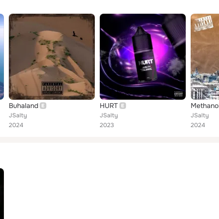
Buhaland
HURT
Methano
JSalty
JSalty
JSalty
2024
2023
2024