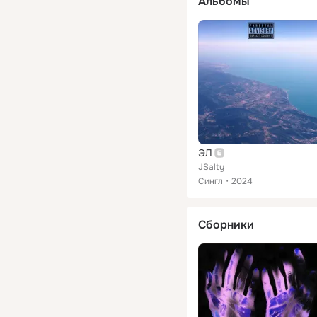
Альбомы
ЭЛ
JSalty
Сингл
2024
Сборники