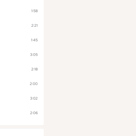
1:58
2:21
1:45
3:05
2:18
2:00
3:02
2:06