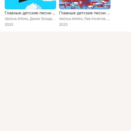
Главные детские песни 3.0, Ч.1
Главные детские песни (Защитникам Отечества)
Various Artists, Денис Бондаренко, Александр Иудин, Рамазан Биккинин, Шамиль Ибадов, Владимир Серков, Георгий Петросян, Владисла...
Various Artists, Лев Кочетов, Денис Бондаренко, Александр Иудин, Шамиль Ибадов, Нейна, Азбука Хит, Кирилл Томилин, Алена Сбитнев...
2023
2023