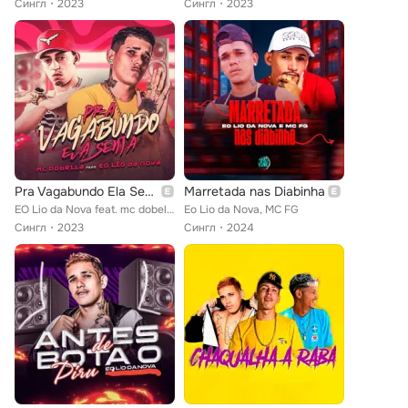
Сингл
2023
Сингл
2023
Pra Vagabundo Ela Senta
Marretada nas Diabinha
EO Lio da Nova feat. mc dobella
Eo Lio da Nova, MC FG
Сингл
2023
Сингл
2024