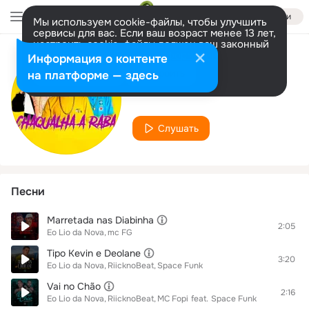
Войти
Мы используем cookie-файлы, чтобы улучшить
сервисы для вас. Если ваш возраст менее 13 лет,
настроить cookie-файлы должен ваш законный
представитель.
Больше информации
Информация о контенте
Исполнитель
Разрешить все
Настроить
на платформе — здесь
Eo Lio da Nova
Слушать
Песни
Marretada nas Diabinha
2:05
Eo Lio da Nova
mc FG
Tipo Kevin e Deolane
3:20
Eo Lio da Nova
RiicknoBeat
Space Funk
Vai no Chão
2:16
Eo Lio da Nova
RiicknoBeat
MC Fopi
feat.
Space Funk