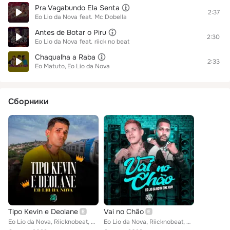
Pra Vagabundo Ela Senta
2:37
Eo Lio da Nova
feat.
Mc Dobella
Antes de Botar o Piru
2:30
Eo Lio da Nova
feat.
riick no beat
Chaqualha a Raba
2:33
Eo Matuto
Eo Lio da Nova
Сборники
Tipo Kevin e Deolane
Vai no Chão
Eo Lio da Nova, Riicknobeat, SPACE FUNK
Eo Lio da Nova, Riicknobeat, Mc Fopi feat. SPACE FUNK