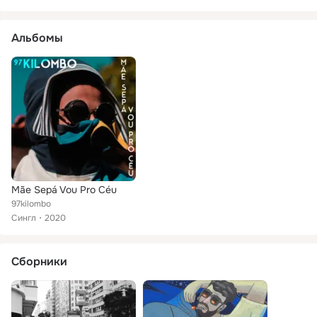
Альбомы
Mãe Sepá Vou Pro Céu
97kilombo
Сингл
2020
Сборники