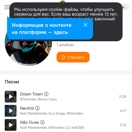
Войти
Мы используем cookie-файлы, чтобы улучшить
сервисы для вас. Если ваш возраст менее 13 лет,
настроить cookie-файлы должен ваш законный
представитель.
Больше информации
Исполнитель
Информация о контенте
Разрешить все
Настроить
на платформе — здесь
97kilombo
1 альбом
Слушать
Песни
Down Town
2:28
97kilombo
Bruno Cons
Neutrol
4:17
Noti Mambembe
Gus Erege
97kilombo
Não Ouse
2:12
Noti Mambembe
97kilombo
DJ KAIZEN