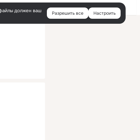
Помощь
Войти
й
e-файлы должен ваш
Разрешить все
Настроить
Правая
колонка