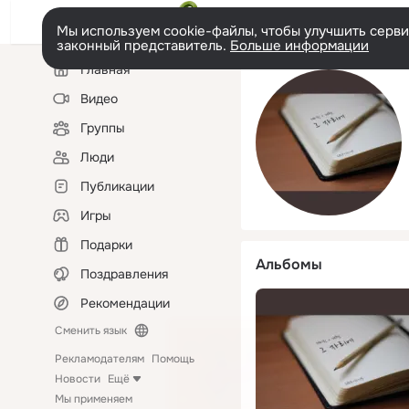
Мы используем cookie-файлы, чтобы улучшить сервис
законный представитель.
Больше информации
Левая
Главная
колонка
Видео
Группы
Люди
Публикации
Игры
Подарки
Альбомы
Поздравления
Рекомендации
Сменить язык
Рекламодателям
Помощь
Новости
Ещё
Мы применяем