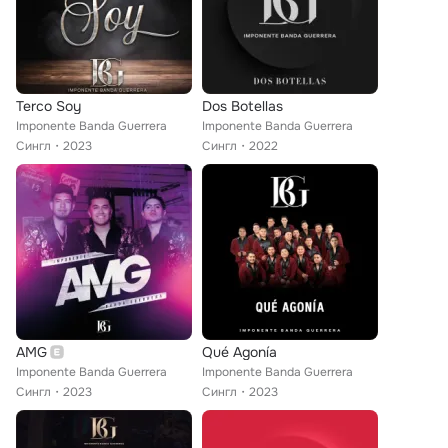
Terco Soy
Dos Botellas
Imponente Banda Guerrera
Imponente Banda Guerrera
Сингл
2023
Сингл
2022
AMG
Qué Agonía
Imponente Banda Guerrera
Imponente Banda Guerrera
Сингл
2023
Сингл
2023