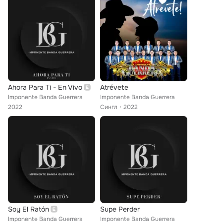
Ahora Para Ti - En Vivo
Atrévete
Imponente Banda Guerrera
Imponente Banda Guerrera
2022
Сингл
2022
Soy El Ratón
Supe Perder
Imponente Banda Guerrera
Imponente Banda Guerrera