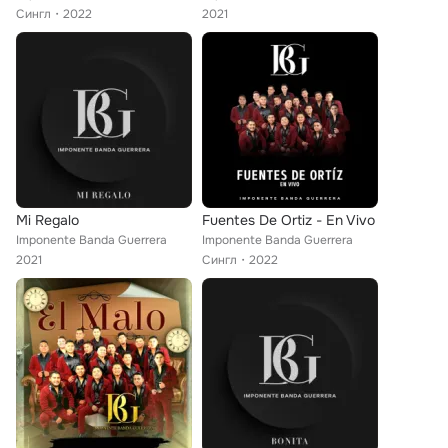
Сингл
2022
2021
Mi Regalo
Fuentes De Ortiz - En Vivo
Imponente Banda Guerrera
Imponente Banda Guerrera
2021
Сингл
2022