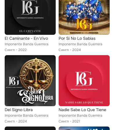
El Caminante - En Vivo
Por Si No Lo Sabias
Imponente Banda Guerrera
Imponente Banda Guerrera
Сингл
2022
Сингл
2024
Del Signo Libra
Nadie Sabe Lo Que Tiene
Imponente Banda Guerrera
Imponente Banda Guerrera
Сингл
2024
Сингл
2021