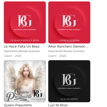
Le Hace Falta Un Beso
Amor Ranchero (Versión Norteño)
Imponente Banda Guerrera
Imponente Banda Guerrera
Сингл
2021
Сингл
2022
Quiero Presumirte
Luvi Ni Xiton