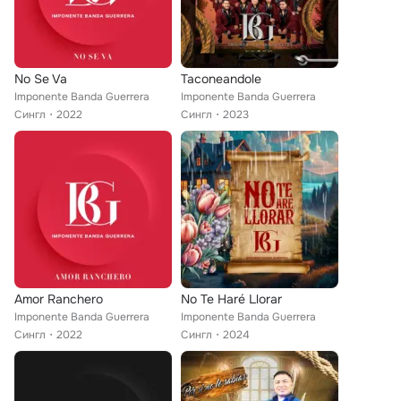
No Se Va
Taconeandole
Imponente Banda Guerrera
Imponente Banda Guerrera
Сингл
2022
Сингл
2023
Amor Ranchero
No Te Haré Llorar
Imponente Banda Guerrera
Imponente Banda Guerrera
Сингл
2022
Сингл
2024