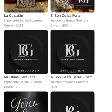
La Culpable
El Son De La Furia
Imponente Banda Guerrera
Imponente Banda Guerrera
Сингл
2024
Сингл
2024
Mi Última Caravana
Al Son De Mi Tierra - Instrumental
Imponente Banda Guerrera
Imponente Banda Guerrera
Сингл
2021
2021