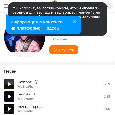
Войти
Мы используем cookie-файлы, чтобы улучшить
сервисы для вас. Если ваш возраст менее 13 лет,
настроить cookie-файлы должен ваш законный
представитель.
Больше информации
Исполнитель
Информация о контенте
Разрешить все
Настроить
на платформе — здесь
WeBreathe
3 альбома
Слушать
Песни
Исчезать
3:39
WeBreathe
Барменша
2:58
WeBreathe
Ночные города
2:05
WeBreathe