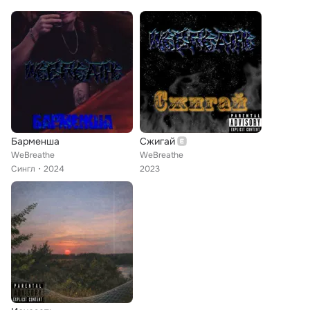
Барменша
Сжигай
WeBreathe
WeBreathe
Сингл
2024
2023