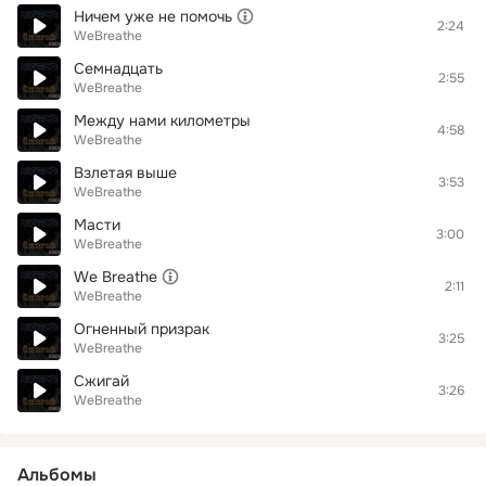
Ничем уже не помочь
2:24
WeBreathe
Семнадцать
2:55
WeBreathe
Между нами километры
4:58
WeBreathe
Взлетая выше
3:53
WeBreathe
Масти
3:00
WeBreathe
We Breathe
2:11
WeBreathe
Огненный призрак
3:25
WeBreathe
Сжигай
3:26
WeBreathe
Альбомы