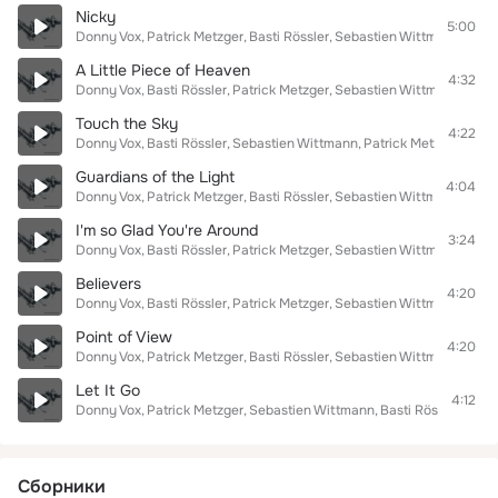
Nicky
5:00
Donny Vox
Patrick Metzger
Basti Rössler
Sebastien Wittmann
A Little Piece of Heaven
4:32
Donny Vox
Basti Rössler
Patrick Metzger
Sebastien Wittmann
Touch the Sky
4:22
Donny Vox
Basti Rössler
Sebastien Wittmann
Patrick Metzger
Guardians of the Light
4:04
Donny Vox
Patrick Metzger
Basti Rössler
Sebastien Wittmann
I'm so Glad You're Around
3:24
Donny Vox
Basti Rössler
Patrick Metzger
Sebastien Wittmann
Believers
4:20
Donny Vox
Basti Rössler
Patrick Metzger
Sebastien Wittmann
Point of View
4:20
Donny Vox
Patrick Metzger
Basti Rössler
Sebastien Wittmann
Let It Go
4:12
Donny Vox
Patrick Metzger
Sebastien Wittmann
Basti Rössler
Сборники