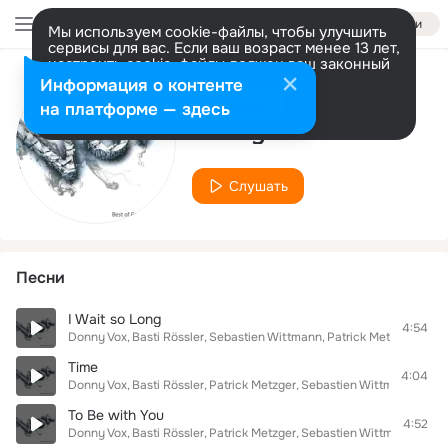
Войти
Мы используем cookie-файлы, чтобы улучшить
сервисы для вас. Если ваш возраст менее 13 лет,
настроить cookie-файлы должен ваш законный
представитель.
Больше информации
Информация о контенте
Исполнитель
Разрешить все
Настроить
на платформе — здесь
Donny Vox
Слушать
Песни
I Wait so Long
4:54
Donny Vox
Basti Rössler
Sebastien Wittmann
Patrick Metzger
Time
4:04
Donny Vox
Basti Rössler
Patrick Metzger
Sebastien Wittmann
To Be with You
4:52
Donny Vox
Basti Rössler
Patrick Metzger
Sebastien Wittmann