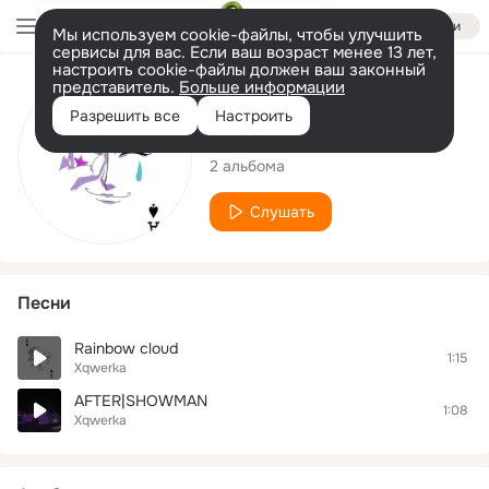
Войти
Мы используем cookie-файлы, чтобы улучшить
сервисы для вас. Если ваш возраст менее 13 лет,
настроить cookie-файлы должен ваш законный
представитель.
Больше информации
Исполнитель
Разрешить все
Настроить
Xqwerka
2 альбома
Слушать
Песни
Rainbow cloud
1:15
Xqwerka
AFTER|SHOWMAN
1:08
Xqwerka