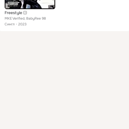
Freestyle
MKE Verified, BabyRee 98
Сингл
2023