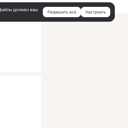
Помощь
Войти
й
e-файлы должен ваш
Разрешить все
Настроить
Правая
колонка