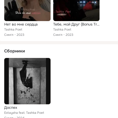
Нет во мне сердца
Тебе, мой Друг (Bonus Track)
Tashka Poet
Tashka Poet
Сингл
2023
Сингл
2023
Сборники
Доспех
Extaysha feat. Tashka Poet