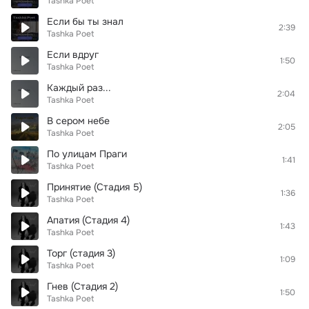
Tashka Poet
Если бы ты знал
2:39
Tashka Poet
Если вдруг
1:50
Tashka Poet
Каждый раз...
2:04
Tashka Poet
В сером небе
2:05
Tashka Poet
По улицам Праги
1:41
Tashka Poet
Принятие (Стадия 5)
1:36
Tashka Poet
Апатия (Стадия 4)
1:43
Tashka Poet
Торг (стадия 3)
1:09
Tashka Poet
Гнев (Стадия 2)
1:50
Tashka Poet