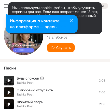
Войти
Мы используем cookie-файлы, чтобы улучшить
сервисы для вас. Если ваш возраст менее 13 лет,
настроить cookie-файлы должен ваш законный
представитель.
Больше информации
Исполнитель
Информация о контенте
Разрешить все
Настроить
на платформе — здесь
Tashka Poet
18 альбомов
Слушать
Песни
Будь спокоен
2:08
Tashka Poet
С любовью отпустить
2:06
Tashka Poet
Любимый зверь
2:56
Tashka Poet