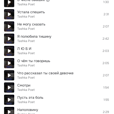
1:30
Tashka Poet
Устала спешить
2:31
Tashka Poet
Не могу сказать
2:07
Tashka Poet
Я полюбила тишину
2:42
Tashka Poet
Л Ю Б И
2:03
Tashka Poet
О чём ты говоришь
2:05
Tashka Poet
Что рассказал ты своей девочке
2:07
Tashka Poet
Смотри
1:54
Tashka Poet
Пусть эта боль
1:55
Tashka Poet
Наполовину
2:29