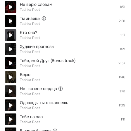
Не верю словам
1:51
Tashka Poet
Ты знаешь
2:01
Tashka Poet
Кто она?
1:17
Tashka Poet
Худшие прогнозы
1:21
Tashka Poet
Тебе, мой Друг (Bonus track)
2:57
Tashka Poet
Верю
1:46
Tashka Poet
Нет во мне сердца
1:41
Tashka Poet
Однажды ты отжалеешь
1:09
Tashka Poet
Тебе на зло
1:11
Tashka Poet
В числе бывших