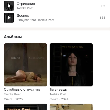
Отрицание
1:16
Tashka Poet
Доспех
1:58
Extaysha
feat.
Tashka Poet
Альбомы
С любовью отпустить
Ты знаешь
Tashka Poet
Tashka Poet
Сингл
2025
Сингл
2024