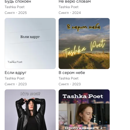
Будь спокоен
Не верю словам
Tashka Poet
Tashka Poet
Сингл
2025
Сингл
2024
Если вдруг
В сером небе
Tashka Poet
Tashka Poet
Сингл
2023
Сингл
2023