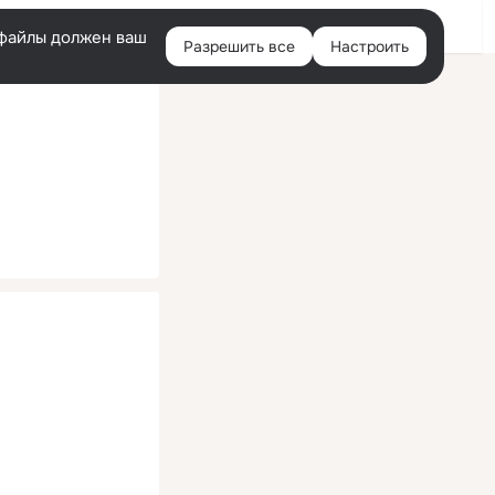
Помощь
Войти
й
e-файлы должен ваш
Разрешить все
Настроить
Правая
колонка