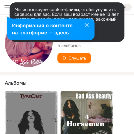
Войти
Мы используем cookie-файлы, чтобы улучшить
сервисы для вас. Если ваш возраст менее 13 лет,
настроить cookie-файлы должен ваш законный
представитель.
Больше информации
Исполнитель
Информация о контенте
Разрешить все
Настроить
на платформе — здесь
Bad Ass Beauty
5 альбомов
Слушать
Альбомы