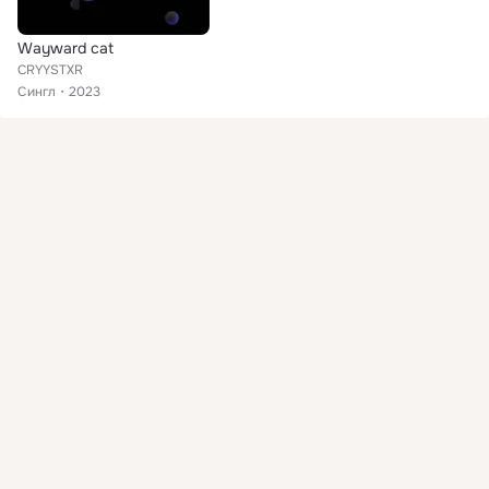
Wayward cat
CRYYSTXR
Сингл
2023