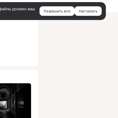
Помощь
Войти
й
e-файлы должен ваш
Разрешить все
Настроить
Правая
колонка