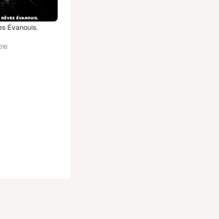
s Évanouis.
016