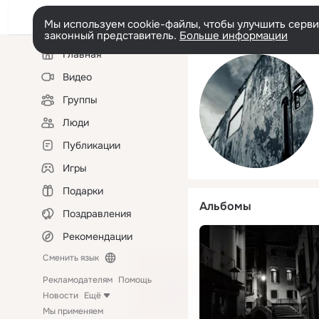
Мы используем cookie-файлы, чтобы улучшить сервис
законный представитель.
Больше информации
Левая
Главная
колонка
Видео
Группы
Люди
Публикации
Игры
Подарки
Альбомы
Поздравления
Рекомендации
Сменить язык
Рекламодателям
Помощь
Новости
Ещё
Мы применяем