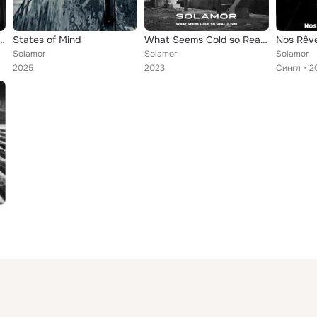
in Love and Parasols
States of Mind
What Seems Cold so Real (Live)
Nos Rêve
Solamor
Solamor
Solamor
2025
2023
Сингл
2