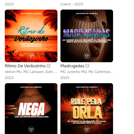
2023
Сингл
2023
Ritimo De Verãozinho
Madrugadas
Velton Mc, MC Larisson, Gzin, NAVE Produtora
MC Juninho MQ, Mc Carlinhos zn, Chance, Gzin, Breck Ori, Dj DG Beat, NAVE Produtora
2023
2023