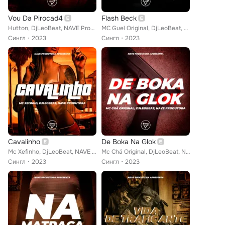
Vou Da Pirocad4
Flash Beck
Hutton, DjLeoBeat, NAVE Produtora
MC Guel Original, DjLeoBeat, NAVE Produtora
Сингл
2023
Сингл
2023
Cavalinho
De Boka Na Glok
Mc Xefinho, DjLeoBeat, NAVE Produtora
Mc Chá Original, DjLeoBeat, NAVE Produtora
Сингл
2023
Сингл
2023