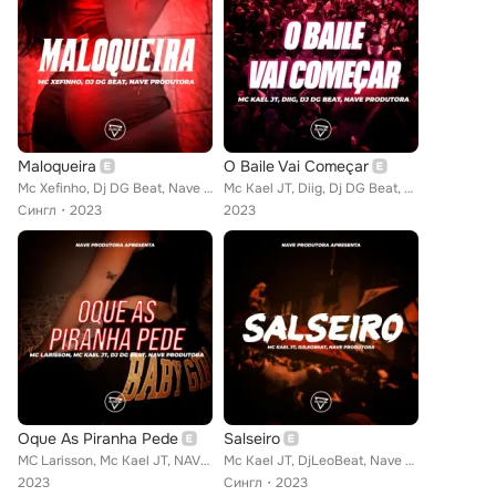
Maloqueira
O Baile Vai Começar
Mc Xefinho, Dj DG Beat, Nave Produtora
Mc Kael JT, Diig, Dj DG Beat, Nave Produtora
Сингл
2023
2023
Oque As Piranha Pede
Salseiro
MC Larisson, Mc Kael JT, NAVE Produtora, Dj DG Beat
Mc Kael JT, DjLeoBeat, Nave Produtora
2023
Сингл
2023