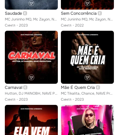
Saudade
Sem Concorrência
MC Juninho MQ, Mc Zayon, Nave Produtora
MC Juninho MQ, Mc Zayon, Nave Produtora
Сингл
2023
Сингл
2022
Carnaval
Mãe É Quem Cria
Hutton, DJ M4NOBH, NAVE Produtora
MC Tikalita, Chance, NAVE Produtora
Сингл
2023
Сингл
2023