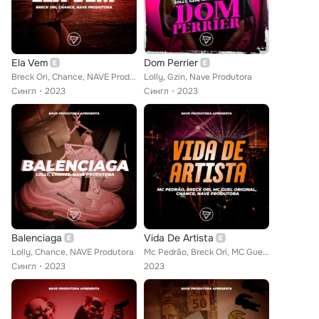
Ela Vem
Dom Perrier
Breck Ori, Chance, NAVE Produtora
Lolly, Gzin, Nave Produtora
Сингл
2023
Сингл
2023
Balenciaga
Vida De Artista
Lolly, Chance, NAVE Produtora
Mc Pedrão, Breck Ori, MC Guel Original, Chance, NAVE Produtora
Сингл
2023
2023