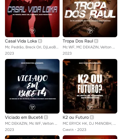
Casal Vida Loka
Tropa Dos Raul
Mc Pedrão, Breck Ori, DjLeoBeat, Nave Produtora
Mc WF, MC DEKAZIN, Velton Mc, DjLeoBeat, NAVE Produtora
2023
2023
Viciado em Bucet4
K2 ou Futuro
MC DEKAZIN, Mc WF, Velton Mc, MC Erikah, DjLeoBeat, NAVE Produtora
MC ERYCK HK, DJ M4NOBH, NAVE Produtora
2023
Сингл
2023