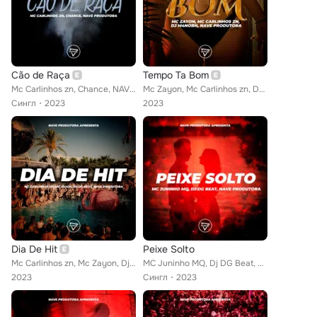
Cão de Raça
Tempo Ta Bom
Mc Carlinhos zn, Chance, NAVE Produtora
Mc Zayon, Mc Carlinhos zn, DJ M4NOBH, NAVE Produtora
Сингл
2023
2023
Dia De Hit
Peixe Solto
Mc Carlinhos zn, Mc Zayon, Dj DG Beat, NAVE Produtora
MC Juninho MQ, Dj DG Beat, NAVE Produtora
2023
Сингл
2023