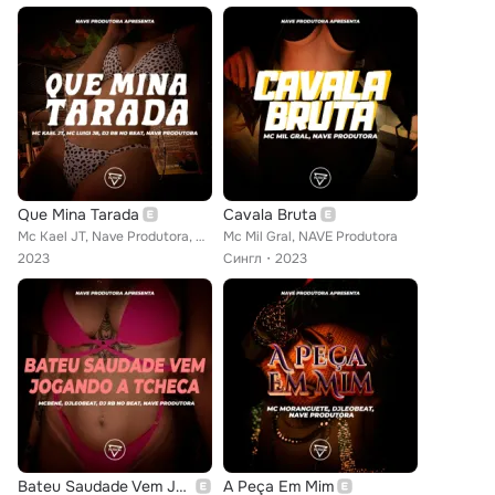
Que Mina Tarada
Cavala Bruta
Mc Kael JT, Nave Produtora, Mc Luigi Jb, Dj RB no Beat
Mc Mil Gral, NAVE Produtora
2023
Сингл
2023
Bateu Saudade Vem Jogando A Tcheca
A Peça Em Mim