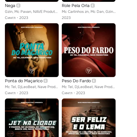
Nega
Role Pela Orla
Gzin, Mc Pavan, NAVE Produtora
Mc Carlinhos zn, Mc Dan, Gzin, Mc Leoest, MC Sannchez, NAVE Produtora
Сингл
2023
2023
Ponta do Maçarico
Peso Do Fardo
Mc Tel, DjLeoBeat, Nave Produtora
Mc Tel, DjLeoBeat, Nave Produtora
Сингл
2023
Сингл
2023