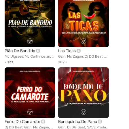
Pião De Bandido
Las Ticas
Mc Ulysses, Mc Carlinhos zn, Gzin, DjLeoBeat, NAVE Produtora
Gzin, Mc Zayon, Dj DG Beat, NAVE Produtora
2023
2023
Ferro Do Camarote
Bonequinho De Pano
Dj DG Beat, Gzin, Mc Zayon, NAVE Produtora
Gzin, Dj DG Beat, NAVE Produtora