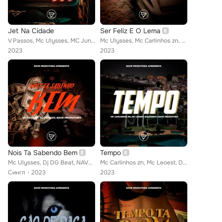
Jet Na Cidade
Ser Feliz E O Lema
V Passos, Mc Ulysses, MC Juninho MQ, Breck Ori, NAVE Produtora
Mc Ulysses, Mc Carlinhos zn, MC Sannchez, Breck Ori, DjLeoBeat, NAVE Produtora
2023
2023
Nois Ta Sabendo Bem
Tempo
Mc Ulysses, Dj DG Beat, NAVE Produtora
Mc Carlinhos zn, Mc Leoest, DjLeoBeat, Nave Produtora
Сингл
2023
2023