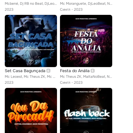
Mcbené, Dj RB no Beat, DjLeoBeat, NAVE Produtora
Mc Moranguete, DjLeoBeat, NAVE Produtora
2023
Сингл
2023
Set Casa Bagunçada
Festa do Anália
Mc Leoest, Mc Theus ZK, Mc Ns, Mc Zayon, MaltaNoBeat, NAVE Produtora
Mc Theus ZK, MaltaNoBeat, NAVE Produtora
2023
Сингл
2023