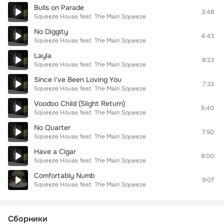
Bulls on Parade
3:48
Squeeze House
feat.
The Main Squeeze
No Diggity
4:43
Squeeze House
feat.
The Main Squeeze
Layla
8:23
Squeeze House
feat.
The Main Squeeze
Since I've Been Loving You
7:33
Squeeze House
feat.
The Main Squeeze
Voodoo Child (Slight Return)
5:40
Squeeze House
feat.
The Main Squeeze
No Quarter
7:50
Squeeze House
feat.
The Main Squeeze
Have a Cigar
8:00
Squeeze House
feat.
The Main Squeeze
Comfortably Numb
9:07
Squeeze House
feat.
The Main Squeeze
Сборники