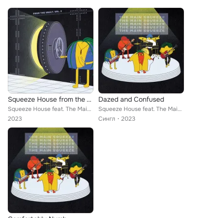
Squeeze House from the Vault, Vol. 2 (2018-2022)
Dazed and Confused
Squeeze House feat. The Main Squeeze
Squeeze House feat. The Main Squeeze
2023
Сингл
2023