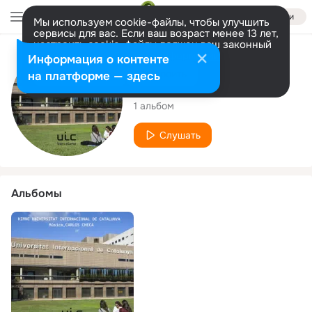
Войти
Мы используем cookie-файлы, чтобы улучшить
сервисы для вас. Если ваш возраст менее 13 лет,
настроить cookie-файлы должен ваш законный
представитель.
Больше информации
Исполнитель
Информация о контенте
Разрешить все
Настроить
на платформе — здесь
Carlos Checa
1 альбом
Слушать
Альбомы