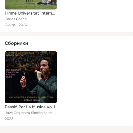
Himne Universitat Internacional De Catalunya.
Carlos Checa
Сингл
2024
Сборники
Passió Per La Música Vol.1
Jove Orquestra Simfònica de Barcelona, Carlos Checa
2023