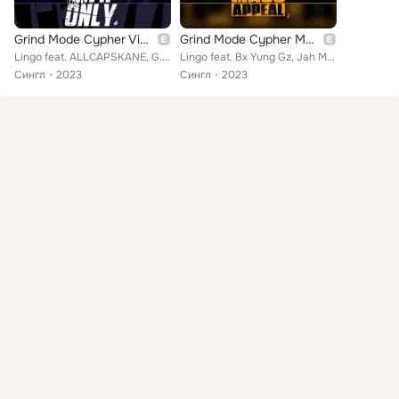
Grind Mode Cypher Vip Only 6
Grind Mode Cypher Mass Appeal 2
Lingo feat. ALLCAPSKANE, G.I.Jonez, Shawn Mics, Spacey Jones, Marcus the Android
Lingo feat. Bx Yung Gz, Jah Murda, Coherent, Androz, Shawn Mics, Mickey Bourbon
Сингл
2023
Сингл
2023