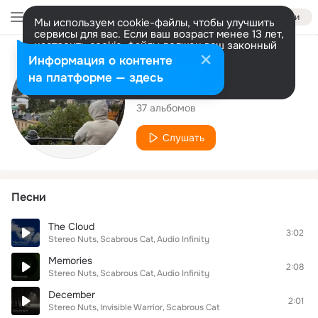
Войти
Мы используем cookie-файлы, чтобы улучшить
сервисы для вас. Если ваш возраст менее 13 лет,
настроить cookie-файлы должен ваш законный
представитель.
Больше информации
Исполнитель
Информация о контенте
Разрешить все
Настроить
на платформе — здесь
Scabrous Cat
37 альбомов
Слушать
Песни
The Cloud
3:02
Stereo Nuts
Scabrous Cat
Audio Infinity
Memories
2:08
Stereo Nuts
Scabrous Cat
Audio Infinity
December
2:01
Stereo Nuts
Invisible Warrior
Scabrous Cat