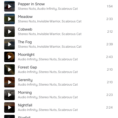
Pepper in Snow
1:54
Stereo Nuts
Audio Infinity
Scabrous Cat
Meadow
2:33
Stereo Nuts
Invisible Warrior
Scabrous Cat
Cobweb
2:12
Stereo Nuts
Invisible Warrior
Scabrous Cat
The Fog
2:39
Stereo Nuts
Invisible Warrior
Scabrous Cat
Moonlight
2:43
Audio Infinity
Stereo Nuts
Scabrous Cat
Forest Gap
2:10
Audio Infinity
Stereo Nuts
Scabrous Cat
Serenity
2:10
Audio Infinity
Stereo Nuts
Scabrous Cat
Morning
2:23
Audio Infinity
Stereo Nuts
Scabrous Cat
Nightfall
2:24
Audio Infinity
Stereo Nuts
Scabrous Cat
Starfall