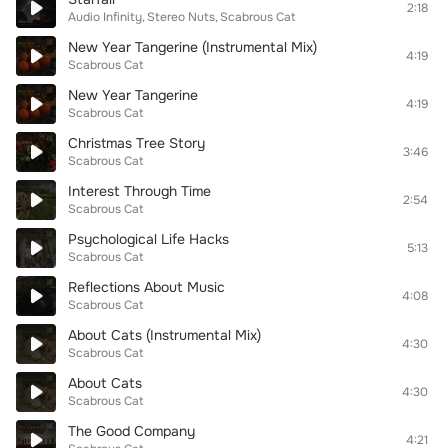
2:18
Audio Infinity
Stereo Nuts
Scabrous Cat
New Year Tangerine (Instrumental Mix)
4:19
Scabrous Cat
New Year Tangerine
4:19
Scabrous Cat
Christmas Tree Story
3:46
Scabrous Cat
Interest Through Time
2:54
Scabrous Cat
Psychological Life Hacks
5:13
Scabrous Cat
Reflections About Music
4:08
Scabrous Cat
About Cats (Instrumental Mix)
4:30
Scabrous Cat
About Cats
4:30
Scabrous Cat
The Good Company
4:21