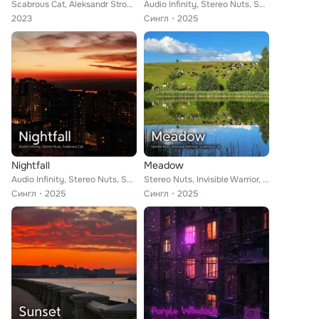
Scabrous Cat, Aleksandr Stroganov
Audio Infinity, Stereo Nuts, Scabrous Cat
2023
Сингл
2025
Nightfall
Meadow
Audio Infinity, Stereo Nuts, Scabrous Cat
Stereo Nuts, Invisible Warrior, Scabrous Cat
Сингл
2025
Сингл
2025