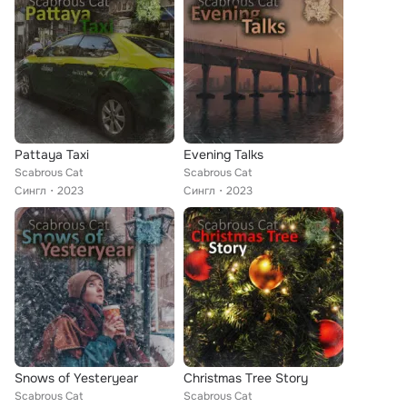
Pattaya Taxi
Evening Talks
Scabrous Cat
Scabrous Cat
Сингл
2023
Сингл
2023
Snows of Yesteryear
Christmas Tree Story
Scabrous Cat
Scabrous Cat