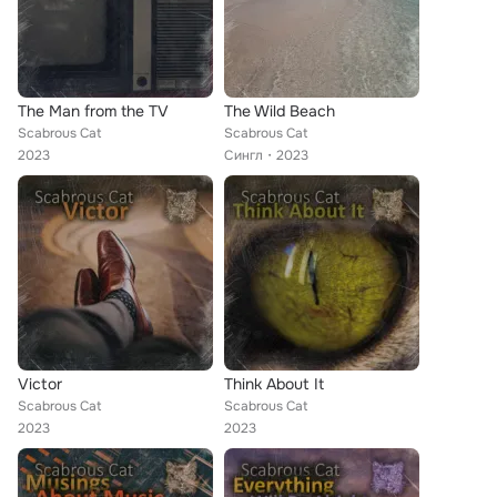
The Man from the TV
The Wild Beach
Scabrous Cat
Scabrous Cat
2023
Сингл
2023
Victor
Think About It
Scabrous Cat
Scabrous Cat
2023
2023