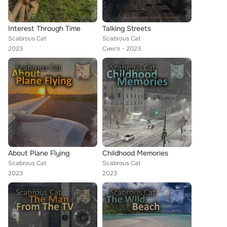
Interest Through Time
Talking Streets
Scabrous Cat
Scabrous Cat
2023
Сингл
2023
About Plane Flying
Childhood Memories
Scabrous Cat
Scabrous Cat
2023
2023