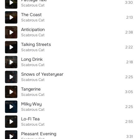
3:30
Scabrous Cat
The Coast
2:13
Scabrous Cat
Anticipation
2:38
Scabrous Cat
Talking Streets
2:22
Scabrous Cat
Long Drink
2:18
Scabrous Cat
Snows of Yesteryear
2:25
Scabrous Cat
Tangerine
3:05
Scabrous Cat
Milky Way
2:25
Scabrous Cat
Lo-Fi Tea
2:55
Scabrous Cat
Pleasant Evening
3:31