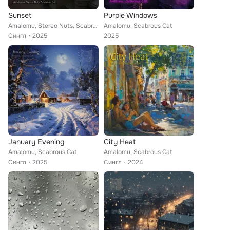
Sunset
Purple Windows
Amalomu, Stereo Nuts, Scabrous Cat
Amalomu, Scabrous Cat
Сингл
2025
2025
January Evening
City Heat
Amalomu, Scabrous Cat
Amalomu, Scabrous Cat
Сингл
2025
Сингл
2024