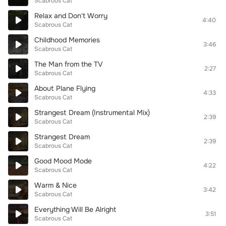
Scabrous Cat
Relax and Don't Worry
4:40
Scabrous Cat
Childhood Memories
3:46
Scabrous Cat
The Man from the TV
2:27
Scabrous Cat
About Plane Flying
4:33
Scabrous Cat
Strangest Dream (Instrumental Mix)
2:39
Scabrous Cat
Strangest Dream
2:39
Scabrous Cat
Good Mood Mode
4:22
Scabrous Cat
Warm & Nice
3:42
Scabrous Cat
Everything Will Be Alright
3:51
Scabrous Cat