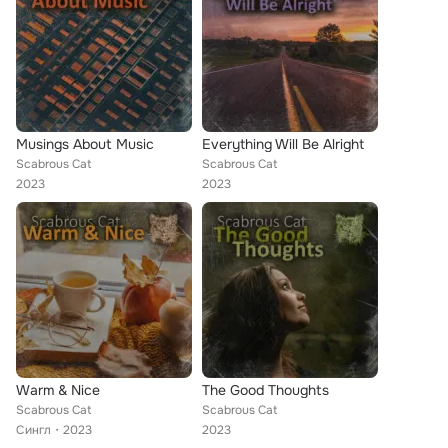
Musings About Music
Everything Will Be Alright
Scabrous Cat
Scabrous Cat
2023
2023
Warm & Nice
The Good Thoughts
Scabrous Cat
Scabrous Cat
Сингл
2023
2023