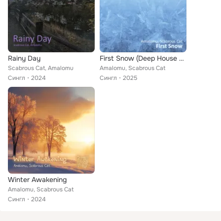
Rainy Day
First Snow (Deep House Edition)
Scabrous Cat, Amalomu
Amalomu, Scabrous Cat
Сингл
2024
Сингл
2025
Winter Awakening
Amalomu, Scabrous Cat
Сингл
2024