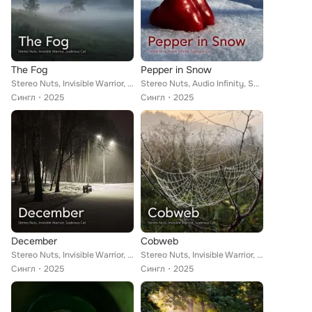
The Fog
Pepper in Snow
Stereo Nuts, Invisible Warrior, Scabrous Cat
Stereo Nuts, Audio Infinity, Scabrous Cat
Сингл
2025
Сингл
2025
December
Cobweb
Stereo Nuts, Invisible Warrior, Scabrous Cat
Stereo Nuts, Invisible Warrior, Scabrous Cat
Сингл
2025
Сингл
2025