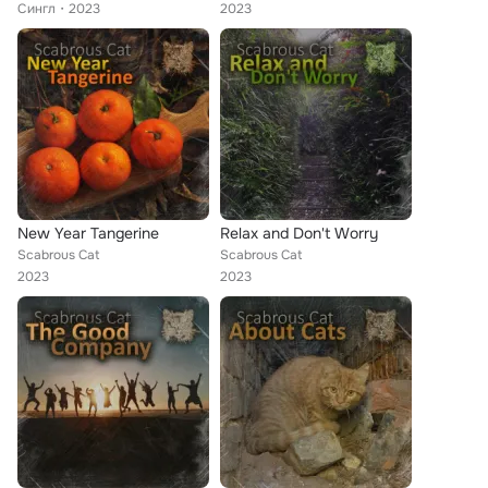
Сингл
2023
2023
New Year Tangerine
Relax and Don't Worry
Scabrous Cat
Scabrous Cat
2023
2023