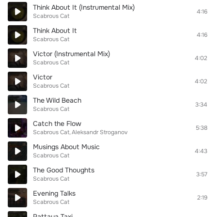
Think About It (Instrumental Mix)
4:16
Scabrous Cat
Think About It
4:16
Scabrous Cat
Victor (Instrumental Mix)
4:02
Scabrous Cat
Victor
4:02
Scabrous Cat
The Wild Beach
3:34
Scabrous Cat
Catch the Flow
5:38
Scabrous Cat
Aleksandr Stroganov
Musings About Music
4:43
Scabrous Cat
The Good Thoughts
3:57
Scabrous Cat
Evening Talks
2:19
Scabrous Cat
Pattaya Taxi