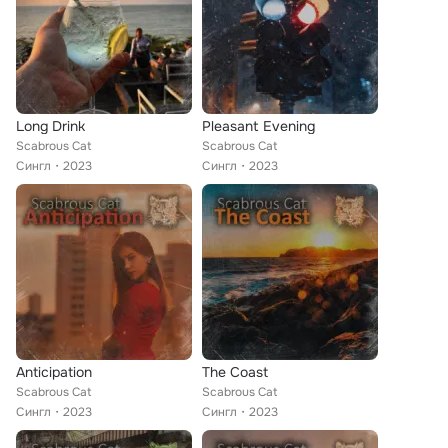
Long Drink
Pleasant Evening
Scabrous Cat
Scabrous Cat
Сингл
2023
Сингл
2023
Anticipation
The Coast
Scabrous Cat
Scabrous Cat
Сингл
2023
Сингл
2023