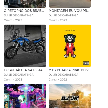
O RETORNO DOS BRABOS O PAI TA NA CONTENÇÃO PICZIN AVANÇADO
MONTAGEM EU VOU PRO PVL
DJ JR DE CARATINGA
DJ JR DE CARATINGA
Сингл
2023
Сингл
2023
FOGUETÃO TA NA PISTA
MTG PUTARIA PRAS NOVINHA DE CARATINGA
DJ JR DE CARATINGA
DJ JR DE CARATINGA
Сингл
2023
Сингл
2022