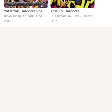
Yatsuzaki Hardcore Volume 6
True Lol Hardcore
Rinkai Mosquito, sada, Liqo, Rakutensai, Yudaidhun, nora2r, RoughSkreamZ, XIO, QUIL, sige, DJ Ikkodate, Srav3R feat. akutensai, ...
DJ Shimamura, Srav3R, nora2r, Liqo, NiActivity, RoughSketch, Hommarju, DJ Ikkodate, C-Show, Getty feat. Aikapin
2016
2017