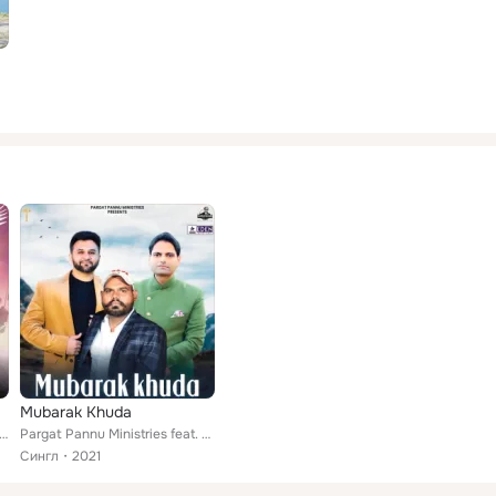
Mubarak Khuda
ini Samual, Kulwinder Sahota
Pargat Pannu Ministries feat. Kulwinder Sahota
Сингл
2021