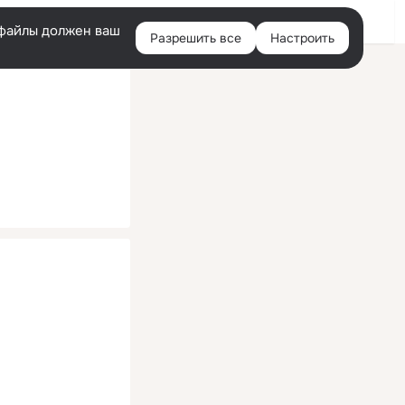
Помощь
Войти
й
e-файлы должен ваш
Разрешить все
Настроить
Правая
колонка