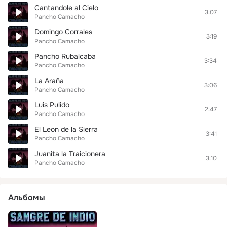
Cantandole al Cielo
3:07
Pancho Camacho
Domingo Corrales
3:19
Pancho Camacho
Pancho Rubalcaba
3:34
Pancho Camacho
La Araña
3:06
Pancho Camacho
Luis Pulido
2:47
Pancho Camacho
El Leon de la Sierra
3:41
Pancho Camacho
Juanita la Traicionera
3:10
Pancho Camacho
Альбомы