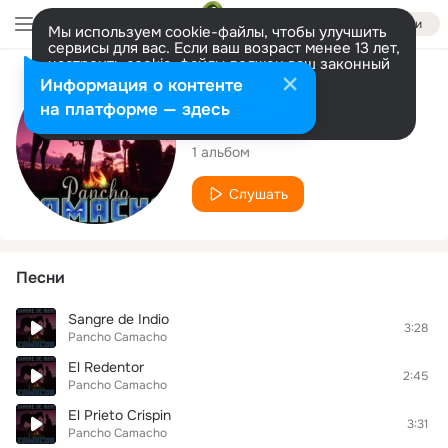
Войти
Мы используем cookie-файлы, чтобы улучшить
сервисы для вас. Если ваш возраст менее 13 лет,
настроить cookie-файлы должен ваш законный
представитель.
Больше информации
Исполнитель
Информация о контенте
Разрешить все
Настроить
на платформе — здесь
Pancho Camacho
1 альбом
Слушать
Песни
Sangre de Indio
3:28
Pancho Camacho
El Redentor
2:45
Pancho Camacho
El Prieto Crispin
3:31
Pancho Camacho