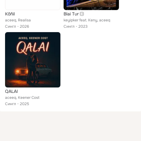
Kõñil
Blai Tur
aceeq, Realisa
keyipker feat. Keny, aceeq
Сингл
2026
Сингл
2023
QALAI
aceeq, Keener Cost
Сингл
2025