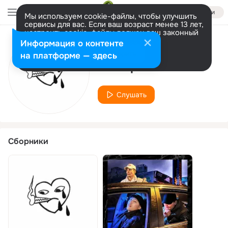
Войти
Мы используем cookie-файлы, чтобы улучшить
сервисы для вас. Если ваш возраст менее 13 лет,
настроить cookie-файлы должен ваш законный
представитель.
Больше информации
Информация о контенте
Исполнитель
Разрешить все
Настроить
на платформе — здесь
aceeq
Слушать
Сборники