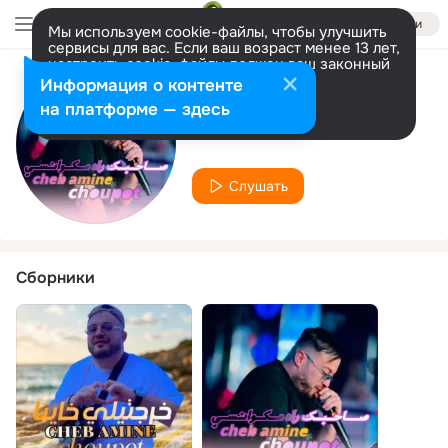
Войти
Мы используем cookie-файлы, чтобы улучшить
сервисы для вас. Если ваш возраст менее 13 лет,
настроить cookie-файлы должен ваш законный
представитель.
Больше информации
Информация о контенте
Исполнитель
Разрешить все
Настроить
на платформе — здесь
Toufik Maestro
Слушать
Сборники