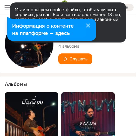
Войти
Мы используем cookie-файлы, чтобы улучшить
сервисы для вас. Если ваш возраст менее 13 лет,
настроить cookie-файлы должен ваш законный
представитель.
Больше информации
Исполнитель
Информация о контенте
Разрешить все
Настроить
на платформе — здесь
Phumpak
4 альбома
Слушать
Альбомы