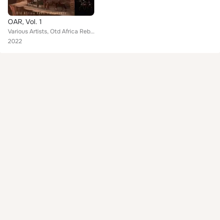
OAR, Vol. 1
Various Artists, Otd Africa Rebels, Mlilo Da Dj, DJ Mleendo EWR, Cyndi Sindiswa, Mzwilili, Terrence M, Aliicia SA, DJ Fanzy, Bud...
2022