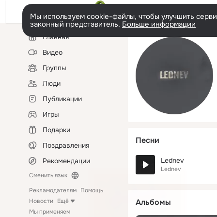
Мы используем cookie-файлы, чтобы улучшить сервис
законный представитель.
Больше информации
Левая
Главная
колонка
Видео
Группы
Люди
Публикации
Игры
Подарки
Песни
Поздравления
Lednev
Рекомендации
Lеdnev
Сменить язык
Рекламодателям
Помощь
Новости
Ещё
Альбомы
Мы применяем