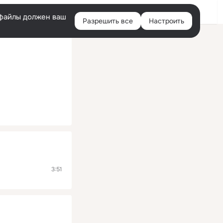
Помощь
Войти
й
e-файлы должен ваш
Разрешить все
Настроить
Правая
колонка
3:51