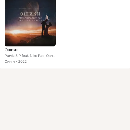
Ошиқи
Parviz S.P feat. Niko Pac, Qandiev Huseyn
Сингл
2022