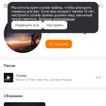
Войти
Мы используем cookie-файлы, чтобы улучшить
сервисы для вас. Если ваш возраст менее 13 лет,
настроить cookie-файлы должен ваш законный
представитель.
Больше информации
Исполнитель
Разрешить все
Настроить
Qandiev Huseyn
Слушать
Песни
Ошиқи
4:27
Parviz S.P
feat.
Niko Pac
Qandiev Huseyn
Сборники