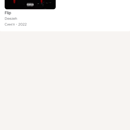
Flip
Deezeh
Сингл
2022