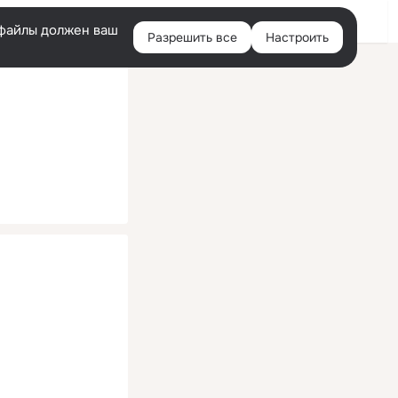
Помощь
Войти
й
e-файлы должен ваш
Разрешить все
Настроить
Правая
колонка