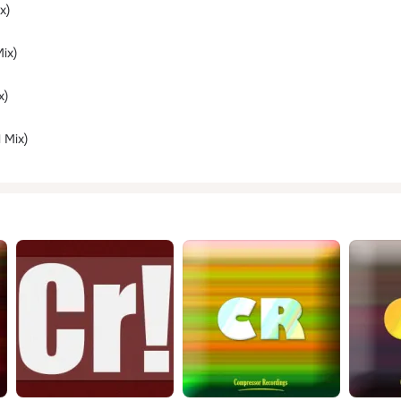
x)
Mix)
x)
 Mix)