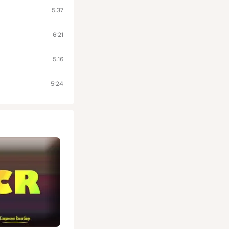
5:37
6:21
5:16
5:24