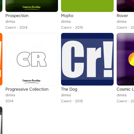
Prospection
Mojito
Rover
dimka
dimka
dimka
Сингл
2014
Сингл
2015
Сингл
2
Progressive Collection
The Dog
Cosmic 
dimka
dimka
dimka
2014
Сингл
2015
Сингл
2