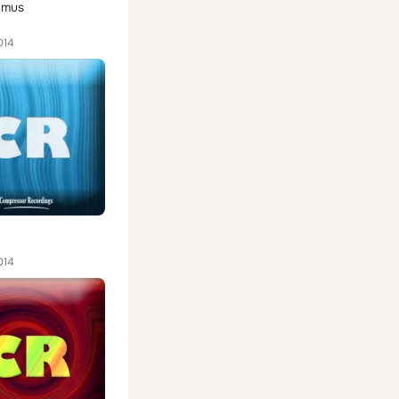
amus
014
014