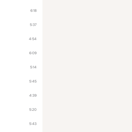
6:18
5:37
4:54
6:09
5:14
5:45
4:39
5:20
5:43