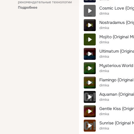
рекомендательные технологии
Подробнее
Cosmic Love (Orig
dimka
Nostradamus (Orig
dimka
Mojito (Original Mi
dimka
Ultimatum (Origina
dimka
Mysterious World 
dimka
Flamingo (Original
dimka
Aquaman (Original
dimka
Gentle Kiss (Origi
dimka
Sunrise (Original 
dimka