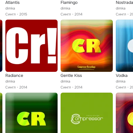
Atlantis
Flamingo
Nostrad
dimka
dimka
dimka
Сингл
2015
Сингл
2014
Сингл
2
Radiance
Gentle Kiss
Vodka
dimka
dimka
dimka
Сингл
2014
Сингл
2014
Сингл
2