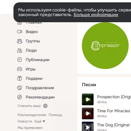
Мы используем cookie-файлы, чтобы улучшить сервис
законный представитель.
Больше информации
Левая
Главная
колонка
Видео
Группы
Люди
Публикации
Игры
Подарки
Песни
Поздравления
Prospection (Origi
Рекомендации
dimka
Сменить язык
Time For Miracles 
Рекламодателям
Помощь
dimka
Новости
Ещё
The Dog (Original 
Мы применяем
dimka