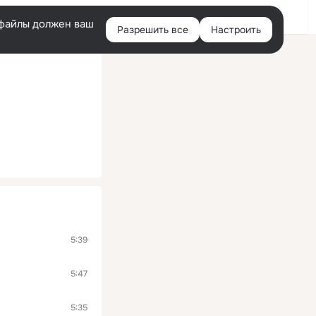
Помощь
Войти
й
e-файлы должен ваш
Разрешить все
Настроить
Правая
колонка
5:39
5:47
5:35