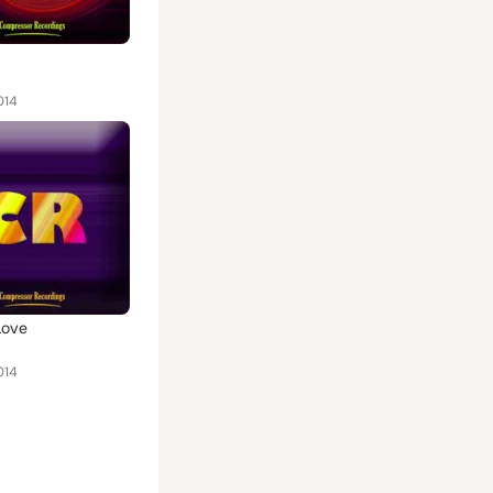
014
Love
014