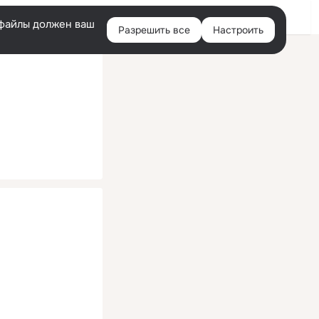
Помощь
Войти
й
e-файлы должен ваш
Разрешить все
Настроить
Правая
колонка