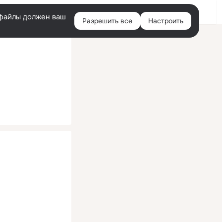
Помощь
Войти
й
e-файлы должен ваш
Разрешить все
Настроить
Правая
колонка