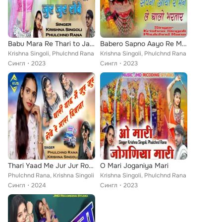
Babu Mara Re Thari to Janudi Jur Jur Rove
Babero Sapno Aayo Re Mane Le Chalo Bhartar
Krishna Singoli, Phulchnd Rana
Krishna Singoli, Phulchnd Rana
Сингл
2023
Сингл
2023
Thari Yaad Me Jur Jur Rove Re Mara Diwana
O Mari Joganiya Mari
Phulchnd Rana, Krishna Singoli
Krishna Singoli, Phulchnd Rana
Сингл
2024
Сингл
2023