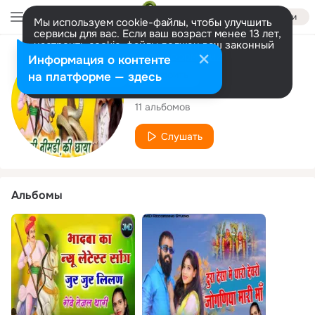
Войти
Мы используем cookie-файлы, чтобы улучшить
сервисы для вас. Если ваш возраст менее 13 лет,
настроить cookie-файлы должен ваш законный
представитель.
Больше информации
Исполнитель
Информация о контенте
Разрешить все
Настроить
на платформе — здесь
Krishna Singoli
11 альбомов
Слушать
Альбомы