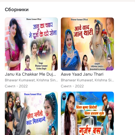
Сборники
Janu Ka Chakkar Me Duja Ke Ghare Sona
Aave Yaad Janu Thari
Bhawar Kumawat, Krishna Singoli
Bhanwar Kumawat, Krishna Singoli
Сингл
2022
Сингл
2022