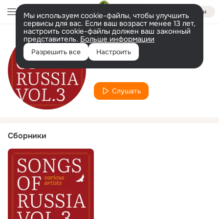
Войти
Мы используем cookie-файлы, чтобы улучшить
сервисы для вас. Если ваш возраст менее 13 лет,
настроить cookie-файлы должен ваш законный
представитель.
Больше информации
Исполнитель
Разрешить все
Настроить
Fedor Belousov
Слушать
Сборники