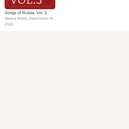
Songs of Russia, Vol. 3
Various Artists, Danil Izotov, Nikolay Kozlov, Vladimir Krysanov, Alexey Mekhnetsov, Dmitry Paramonov, Valery Porvin, Artyom Pon...
2022