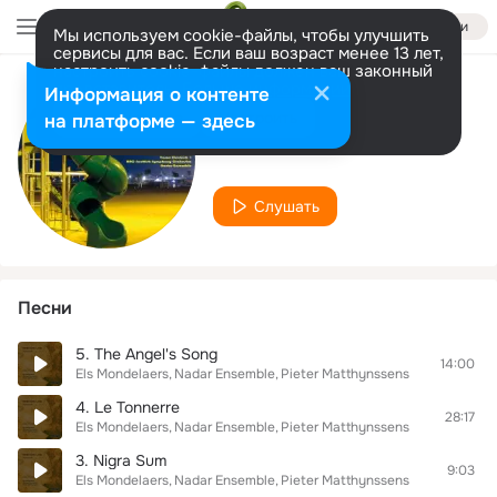
Войти
Мы используем cookie-файлы, чтобы улучшить
сервисы для вас. Если ваш возраст менее 13 лет,
настроить cookie-файлы должен ваш законный
представитель.
Больше информации
Информация о контенте
Исполнитель
Разрешить все
Настроить
на платформе — здесь
Nadar Ensemble
Слушать
Песни
5. The Angel's Song
14:00
Els Mondelaers
Nadar Ensemble
Pieter Matthynssens
4. Le Tonnerre
28:17
Els Mondelaers
Nadar Ensemble
Pieter Matthynssens
3. Nigra Sum
9:03
Els Mondelaers
Nadar Ensemble
Pieter Matthynssens