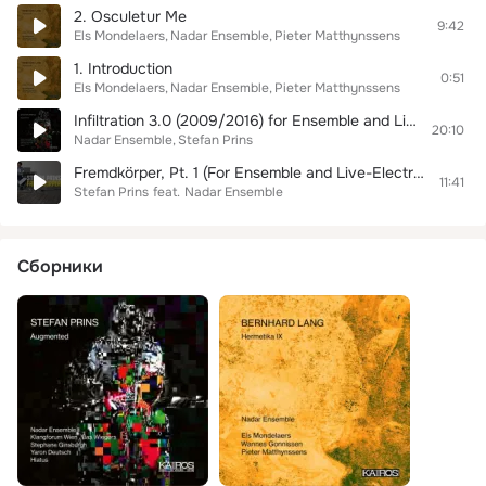
2. Osculetur Me
9:42
Els Mondelaers
Nadar Ensemble
Pieter Matthynssens
1. Introduction
0:51
Els Mondelaers
Nadar Ensemble
Pieter Matthynssens
Infiltration 3.0 (2009/2016) for Ensemble and Live Electronics
20:10
Nadar Ensemble
Stefan Prins
Fremdkörper, Pt. 1 (For Ensemble and Live-Electronics)
11:41
Stefan Prins
feat.
Nadar Ensemble
Сборники