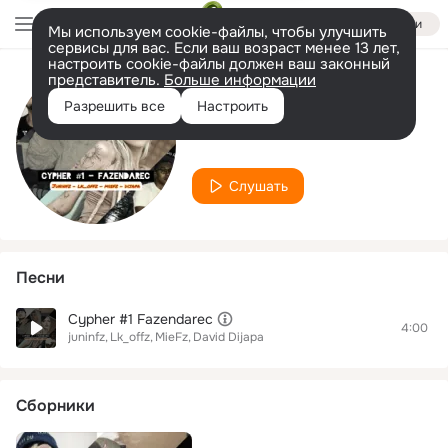
Войти
Мы используем cookie-файлы, чтобы улучшить
сервисы для вас. Если ваш возраст менее 13 лет,
настроить cookie-файлы должен ваш законный
представитель.
Больше информации
Исполнитель
Разрешить все
Настроить
MieFz
Слушать
Песни
Cypher #1 Fazendarec
4:00
juninfz
Lk_offz
MieFz
David Dijapa
Сборники