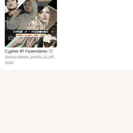
Cypher #1 Fazendarec
Various Artists, juninfz, Lk_offz, MieFz, David Dijapa
2022