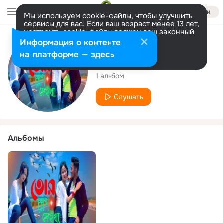
Войти
Мы используем cookie-файлы, чтобы улучшить
сервисы для вас. Если ваш возраст менее 13 лет,
настроить cookie-файлы должен ваш законный
представитель.
Больше информации
Исполнитель
Информация о контенте
Разрешить все
Настроить
на платформе — здесь
Prasanta Goswami
1 альбом
Слушать
Альбомы