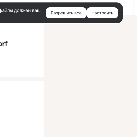
Помощь
Войти
й
e-файлы должен ваш
Разрешить все
Настроить
Правая
колонка
rf