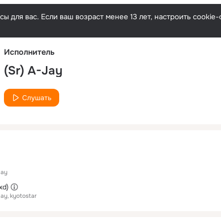
Русски
ы для вас. Если ваш возраст менее 13 лет, настроить cooki
Исполнитель
(Sr) A-Jay
Слушать
Jay
xd)
Jay
kyotostar