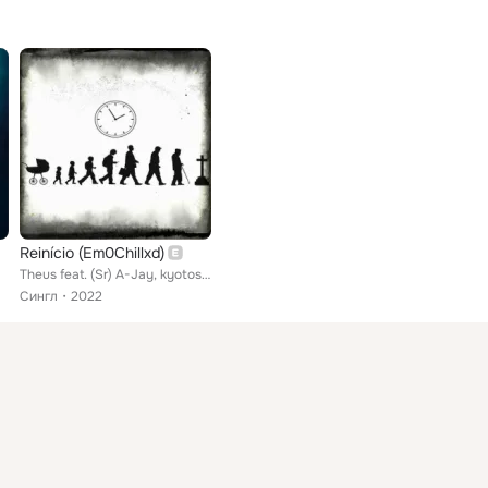
Reinício (Em0Chillxd)
Theus feat. (Sr) A-Jay, kyotostar
Сингл
2022