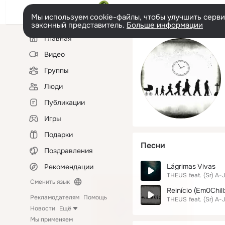
Мы используем cookie-файлы, чтобы улучшить сервис
законный представитель.
Больше информации
Левая
Главная
колонка
Видео
Группы
Люди
Публикации
Игры
Подарки
Песни
Поздравления
Lágrimas Vivas
Рекомендации
THEUS
feat.
(Sr) A-
Сменить язык
Reinício (Em0Chill
Рекламодателям
Помощь
THEUS
feat.
(Sr) A-
Новости
Ещё
Мы применяем