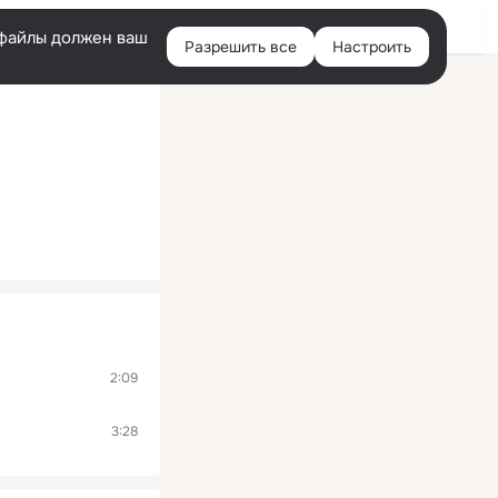
Помощь
Войти
й
e-файлы должен ваш
Разрешить все
Настроить
Правая
колонка
2:09
3:28